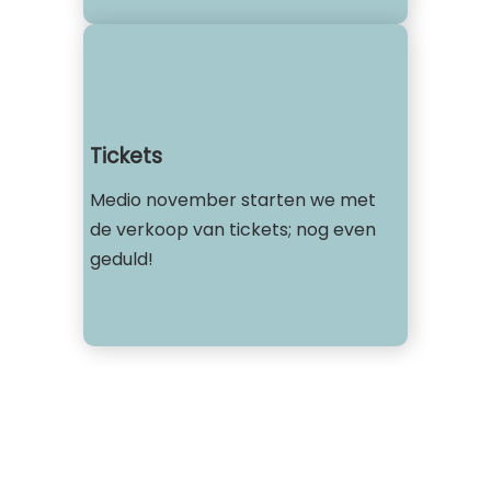
Tickets
Medio november starten we met
de verkoop van tickets; nog even
geduld!