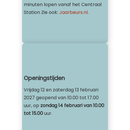
minuten lopen vanaf het Centraal
Station Zie ook:
Jaarbeurs.nl
.
Openingstijden
Vrijdag 12 en zaterdag 13 februari
2027 geopend van 10.00 tot 17.00
uur, op
zondag 14 februari van 10.00
tot 15.00
uur.