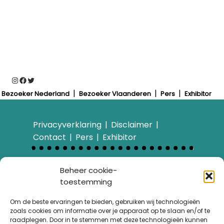
Instagram
Facebook
Twitter
Bezoeker Nederland
Bezoeker Vlaanderen
Pers
Exhibitor
Privacyverklaring
Disclaimer
Contact
Pers
Exhibitor
Bezoek ook…
Beheer cookie-
E-bike Challenge
toestemming
Over ons
Wandelroute van het
Om de beste ervaringen te bieden, gebruiken wij technologieën
zoals cookies om informatie over je apparaat op te slaan en/of te
Jaar
raadplegen. Door in te stemmen met deze technologieën kunnen