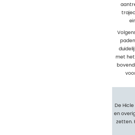
aantre
traje
ei
Volgens
paden,
duideli
met het 
bovendi
voo
De Hicle
en overi
zetten.