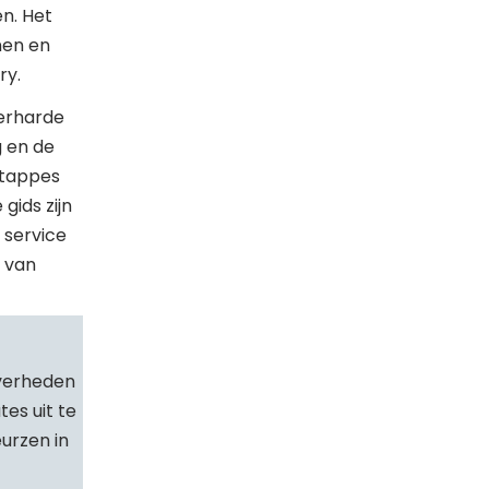
n. Het
nen en
ry.
verharde
g en de
 etappes
gids zijn
 service
 van
overheden
es uit te
urzen in