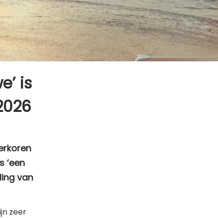
’ is
2026
erkoren
s ‘een
ling van
jn zeer