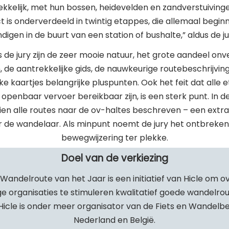
kkelijk, met hun bossen, heidevelden en zandverstuivinge
ct is onderverdeeld in twintig etappes, die allemaal begin
ndigen in de buurt van een station of bushalte,” aldus de ju
 de jury zijn de zeer mooie natuur, het grote aandeel on
 de aantrekkelijke gids, de nauwkeurige routebeschrijvin
jke kaartjes belangrijke pluspunten. Ook het feit dat alle
openbaar vervoer bereikbaar zijn, is een sterk punt. In de 
en alle routes naar de ov-haltes beschreven – een extra
r de wandelaar. Als minpunt noemt de jury het ontbreken
bewegwijzering ter plekke.
Doel van de verkiezing
 Wandelroute van het Jaar is een initiatief van Hicle om 
ge organisaties te stimuleren kwalitatief goede wandelrout
 Hicle is onder meer organisator van de Fiets en Wandelbe
Nederland en België.