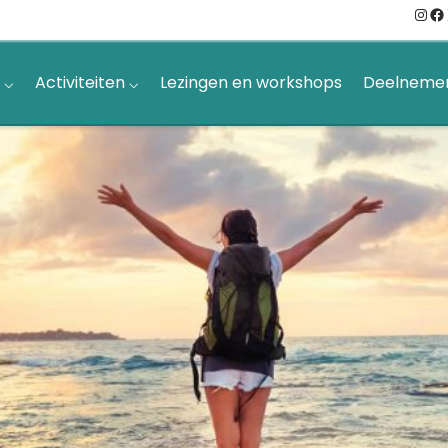
Ins
Fa
 ⌵
Activiteiten ⌵
Lezingen en workshops
Deelnemers