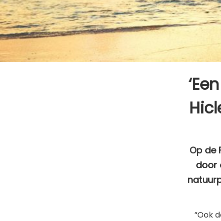
‘Ee
Hic
Op de 
door 
natuurp
“Ook d