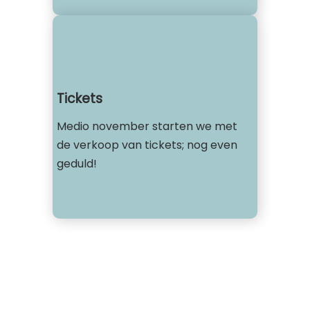
Tickets
Medio november starten we met
de verkoop van tickets; nog even
geduld!