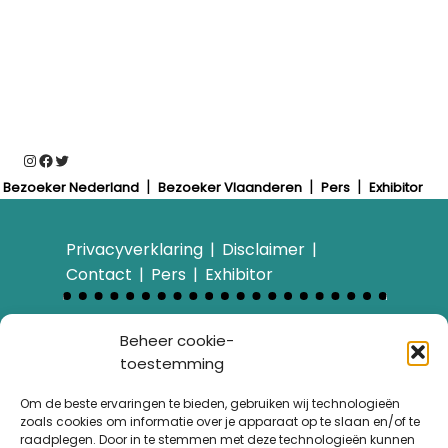
Instagram
Facebook
Twitter
Bezoeker Nederland
Bezoeker Vlaanderen
Pers
Exhibitor
Privacyverklaring
Disclaimer
Contact
Pers
Exhibitor
Bezoek ook…
Beheer cookie-
E-bike Challenge
toestemming
Over ons
Wandelroute van het
Om de beste ervaringen te bieden, gebruiken wij technologieën
zoals cookies om informatie over je apparaat op te slaan en/of te
Jaar
raadplegen. Door in te stemmen met deze technologieën kunnen