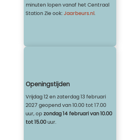
minuten lopen vanaf het Centraal
Station Zie ook:
Jaarbeurs.nl
.
Openingstijden
Vrijdag 12 en zaterdag 13 februari
2027 geopend van 10.00 tot 17.00
uur, op
zondag 14 februari van 10.00
tot 15.00
uur.