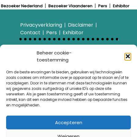
Bezoeker Nederland
Bezoeker Vlaanderen
Pers
Exhibitor
Privacyverklaring
Disclaimer
Contact
Pers
Exhibitor
Bezoek ook…
Beheer cookie-
E-bike Challenge
toestemming
Over ons
Wandelroute van het
Om de beste ervaringen te bieden, gebruiken wij technologieën
zoals cookies om informatie over je apparaat op te slaan en/of te
Jaar
raadplegen. Door in te stemmen met deze technologieën kunnen
Fietsroute van het Jaar
wij gegevens zoals surfgedrag of unieke ID's op deze site
Archief nieuwsbrieven
verwerken. Als je geen toestemming geeft of uw toestemming
intrekt, kan dit een nadelige invloed hebben op bepaalde functies
Lezingen en workshops
en mogelijkheden.
© Holcus Buiten BV
Accepteren
Weigeren