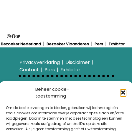
Instagram
Facebook
Twitter
Bezoeker Nederland
Bezoeker Vlaanderen
Pers
Exhibitor
Privacyverklaring
Disclaimer
Contact
Pers
Exhibitor
Bezoek ook…
Beheer cookie-
E-bike Challenge
toestemming
Over ons
Wandelroute van het
Om de beste ervaringen te bieden, gebruiken wij technologieën
zoals cookies om informatie over je apparaat op te slaan en/of te
Jaar
raadplegen. Door in te stemmen met deze technologieën kunnen
Fietsroute van het Jaar
wij gegevens zoals surfgedrag of unieke ID's op deze site
Archief nieuwsbrieven
verwerken. Als je geen toestemming geeft of uw toestemming