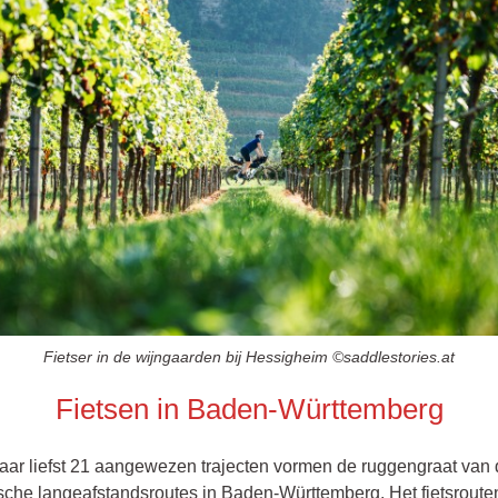
‍Fietser in de wijngaarden bij Hessigheim ©saddlestories.at
Fietsen in Baden-Württemberg
aar liefst 21 aangewezen trajecten vormen de ruggengraat van 
ische langeafstandsroutes in Baden-Württemberg. Het fietsrout