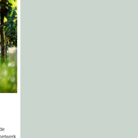
de
enetwerk