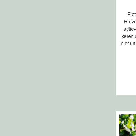
Fie
Harzg
actie
keren 
niet ui