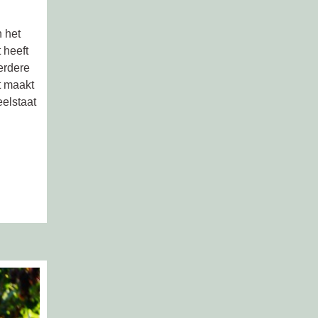
 het
 heeft
erdere
t maakt
eelstaat