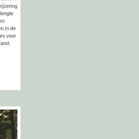
ijzering
lengte
ten
n in de
es voor
land.