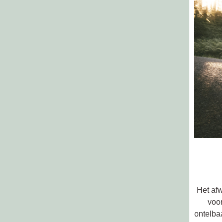
Het af
voor
ontelba