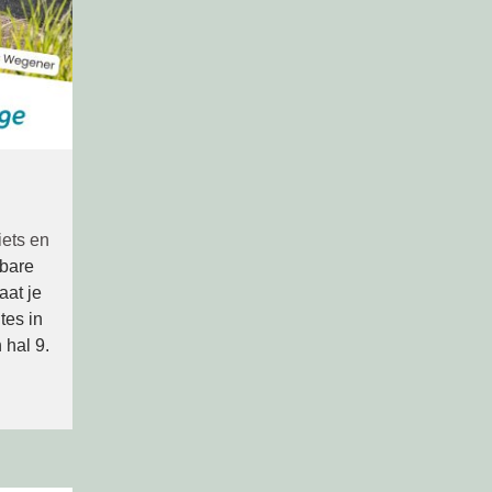
iets en
kbare
aat je
tes in
 hal 9.