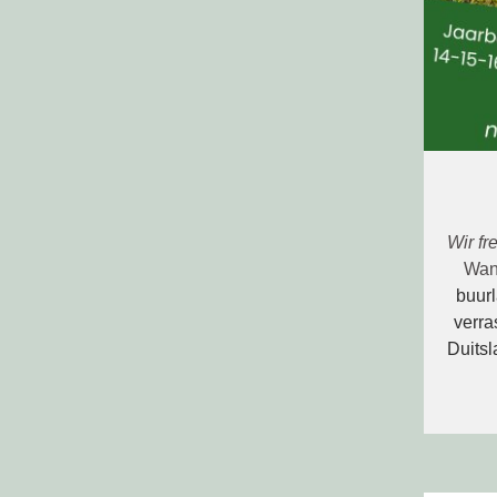
Wir fr
Wan
buurl
verra
Duitsl