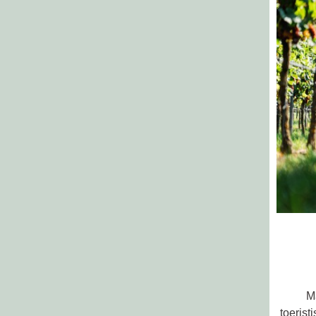
M
toerist