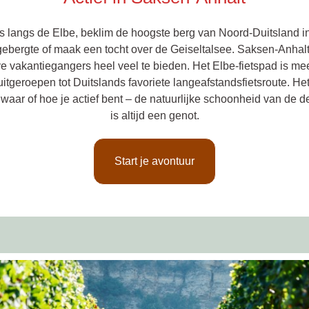
ts langs de Elbe, beklim de hoogste berg van Noord-Duitsland in
ebergte of maak een tocht over de Geiseltalsee. Saksen-Anhalt
ve vakantiegangers heel veel te bieden. Het Elbe-fietspad is me
uitgeroepen tot Duitslands favoriete langeafstandsfietsroute. He
t waar of hoe je actief bent – de natuurlijke schoonheid van de d
is altijd een genot.
Start je avontuur