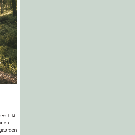
eschikt
paden
ngaarden