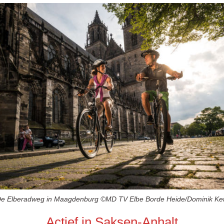
De Elberadweg in Maagdenburg ©MD TV Elbe Borde Heide/Dominik Ke
Actief in Saksen-Anhalt