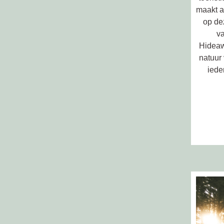
maakt al
op de
va
Hideaw
natuur
iede