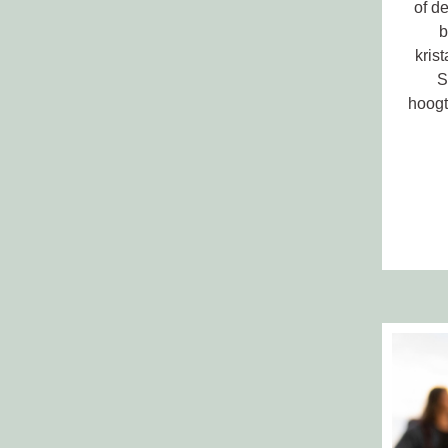
of d
b
kris
S
hoogt