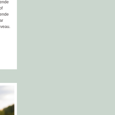
gende
of
kende
ar
iveau.